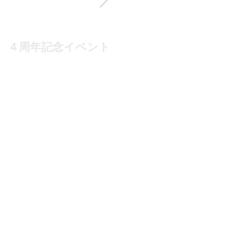
４周年記念イベント
毎月第２火曜日は夜
のお料理教室