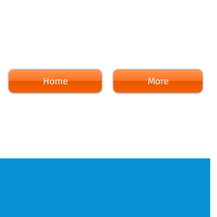
Home
More
！