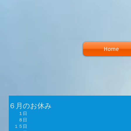
Home
６月のお休み
　１日 
　８日 
１５日 