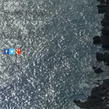
2015年5月
（4）
4件の記事
2015年4月
（1）
1件の記事
Search By Tags
まだタグはありません。
Follow Us