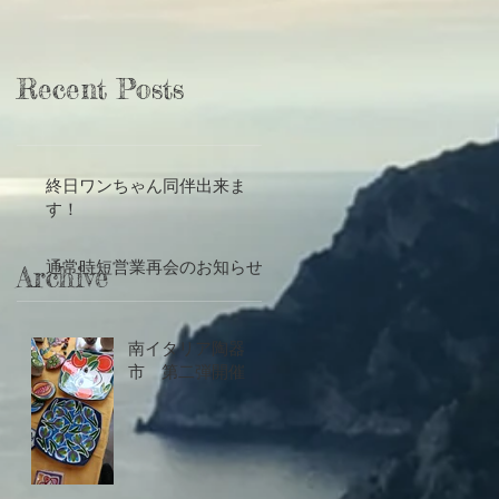
Recent Posts
終日ワンちゃん同伴出来ま
す！
通常時短営業再会のお知らせ
Archive
南イタリア陶器
市 第二弾開催