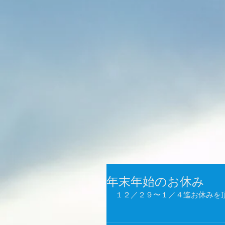
年末年始のお休み
１２／２９〜１／４迄お休みを