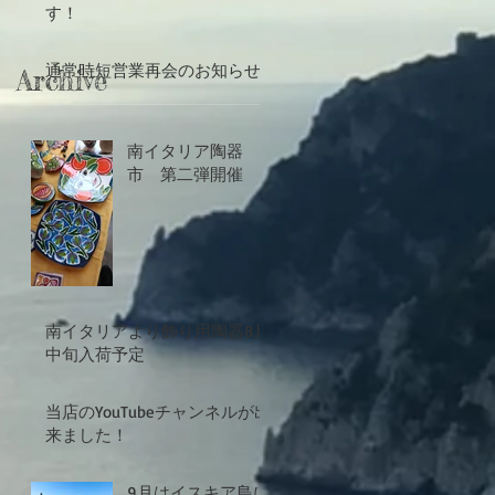
す！
通常時短営業再会のお知らせ
Archive
南イタリア陶器
市 第二弾開催
南イタリアより飾り用陶器8月
中旬入荷予定
当店のYouTubeチャンネルが出
来ました！
9月はイスキア島に