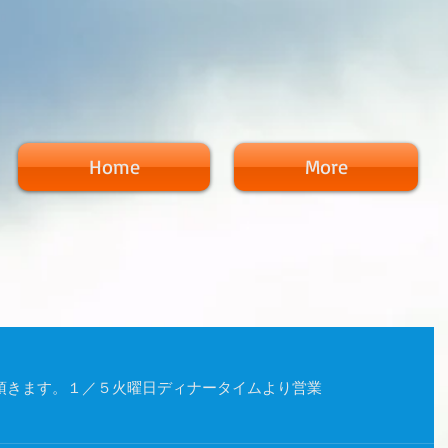
Home
More
頂きます。１／５火曜日ディナータイムより営業 