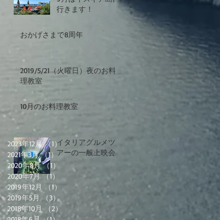
行きます！
おかげさまで8周年
2019/5/21（火曜日）夜のお料
理教室
10月のお料理教室
イタリアグルメツ
2023年12月
（1）
1件の記事
アーの一般上映会
2021年3月
（1）
1件の記事
2020年8月
（1）
1件の記事
2020年7月
（1）
1件の記事
2019年12月
（1）
1件の記事
2019年5月
（3）
3件の記事
2018年10月
（2）
2件の記事
2018年6月
（1）
1件の記事