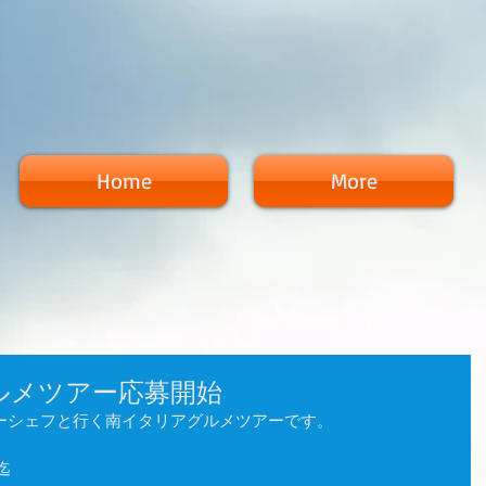
Home
More
ルメツアー応募開始
ーシェフと行く南イタリアグルメツアーです。
迄