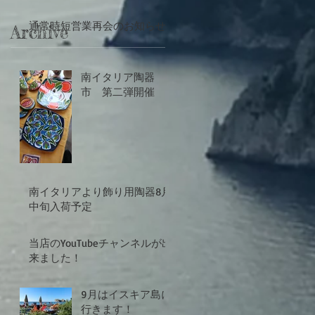
通常時短営業再会のお知らせ
Archive
南イタリア陶器
市 第二弾開催
南イタリアより飾り用陶器8月
中旬入荷予定
当店のYouTubeチャンネルが出
来ました！
9月はイスキア島に
行きます！