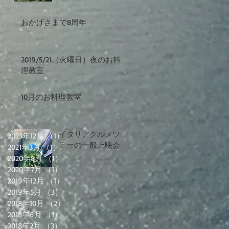
おかげさまで8周年
2019/5/21（火曜日）夜のお料
理教室
10月のお料理教室
イタリアグルメツ
2023年12月
（1）
1件の記事
アーの一般上映会
2021年3月
（1）
1件の記事
2020年8月
（1）
1件の記事
2020年7月
（1）
1件の記事
2019年12月
（1）
1件の記事
2019年5月
（3）
3件の記事
2018年10月
（2）
2件の記事
2018年6月
（1）
1件の記事
2018年2月
（3）
3件の記事