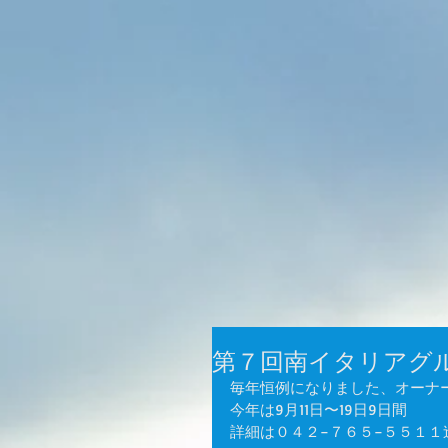
第７回南イタリアグ
毎年恒例になりました、オーナ
今年は9月11日〜19日9日間
詳細は０４２−７６５−５５１１