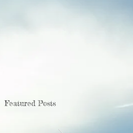
Featured Posts