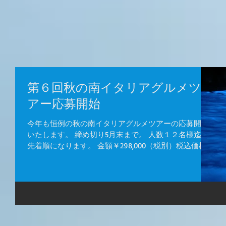
第６回秋の南イタリアグルメツ
アー応募開始
今年も恒例の秋の南イタリアグルメツアーの応募開始
いたします。 締め切り5月末まで。 人数１２名様迄
先着順になります。 金額￥298,000（税別）税込価格
￥321,840 金額に含まれるもの（航空券代、４星クラス
のホテル代）...