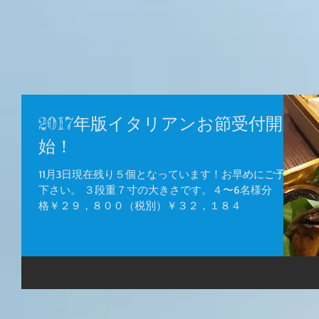
2017年版イタリアンお節受付開
始！
11月3日現在残り５個となっています！お早めにご予約
下さい。 ３段重７寸の大きさです。４〜6名様分 価
格￥２９，８００（税別）￥３２，１８４