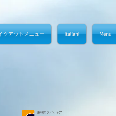
イクアウトメニュー
Italiani
Menu